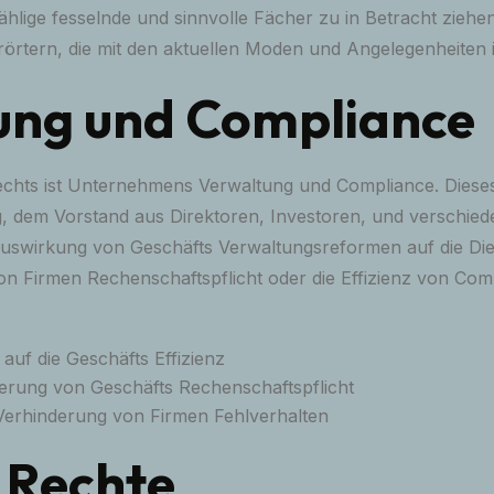
hlige fesselnde und sinnvolle Fächer zu in Betracht ziehen.
örtern, die mit den aktuellen Moden und Angelegenheiten 
ung und Compliance
ts ist Unternehmens Verwaltung und Compliance. Dieses Fa
, dem Vorstand aus Direktoren, Investoren, und verschied
swirkung von Geschäfts Verwaltungsreformen auf die Diens
on Firmen Rechenschaftspflicht oder die Effizienz von C
uf die Geschäfts Effizienz
herung von Geschäfts Rechenschaftspflicht
Verhinderung von Firmen Fehlverhalten
 Rechte