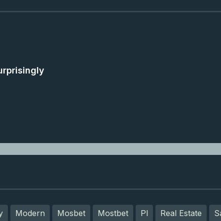
rprisingly
y
Modern
Mosbet
Mostbet
Pl
Real Estate
S