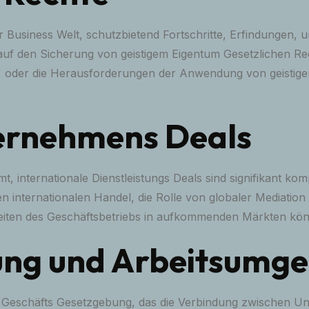
der Business Welt, schutzbietend Fortschritte, Erfindungen
uf den Sicherung von geistigem Eigentum Gesetzlichen Rech
t, oder die Herausforderungen der Anwendung von geistig
ternehmens Deals
rmt, internationale Dienstleistungs Deals sind signifikant 
en internationalen Handel, die Rolle von globaler Mediatio
keiten des Geschäftsbetriebs in aufkommenden Märkten kö
ung und Arbeitsumg
des Geschäfts Gesetzgebung, das die Verbindung zwischen 