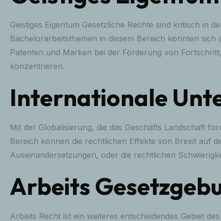
Geistiges Eigentum Gesetzliche Rechte sind kritisch in 
Bachelorarbeitsthemen in diesem Bereich könnten sich a
Patenten und Marken bei der Förderung von Fortschrit
konzentrieren.
Internationale Un
Mit der Globalisierung, die das Geschäfts Landschaft fo
Bereich können die rechtlichen Effekte von Brexit auf d
Auseinandersetzungen, oder die rechtlichen Schwierig
Arbeits Gesetzgeb
Arbeits Recht ist ein weiteres entscheidendes Gebiet 