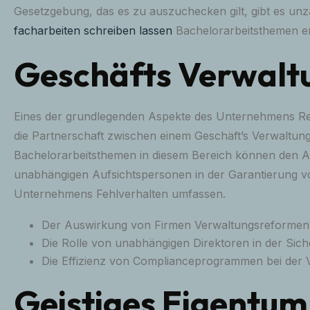
Gesetzgebung, das es zu auszuchecken gilt, gibt es unzä
facharbeiten
schreiben lassen
Bachelorarbeitsthemen er
Geschäfts Verwalt
Eines der grundlegenden Aspekte des Unternehmens Rech
die Partnerschaft zwischen einem Geschäft’s Verwaltung
Bachelorarbeitsthemen in diesem Bereich können den Au
unabhängigen Aufsichtspersonen in der Garantierung v
Unternehmens Fehlverhalten umfassen.
Der Auswirkung von Firmen Verwaltungsreformen a
Die Rolle von unabhängigen Direktoren in der Sic
Die Effizienz von Complianceprogrammen bei der 
Geistiges Eigentum